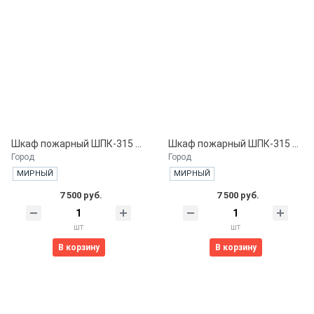
Шкаф пожарный ШПК-315 НЗБ. навесной закрытый белый
Шкаф пожарный ШПК-315 НОБ. навесной открытый белый
Город
Город
МИРНЫЙ
МИРНЫЙ
7 500 руб.
7 500 руб.
шт
шт
В корзину
В корзину