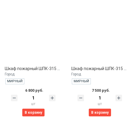
Шкаф пожарный ШПК-315 ВЗБ. встроенный закрытый белый
Шкаф пожарный ШПК-315 ВЗК. встроенный закрытый красный
Город
Город
МИРНЫЙ
МИРНЫЙ
6 800 руб.
7 500 руб.
шт
шт
В корзину
В корзину