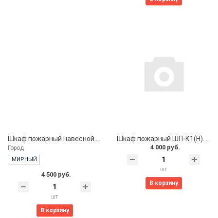
Шкаф пожарный навесной ШПК-310 НЗК
Шкаф пожарный ШП-К1(Н)ЗК (ШПК-310-НЗК)Стандарт (540х650х230)Красный Евроручка
4 000 руб.
Город
МИРНЫЙ
шт
4 500 руб.
В корзину
шт
В корзину