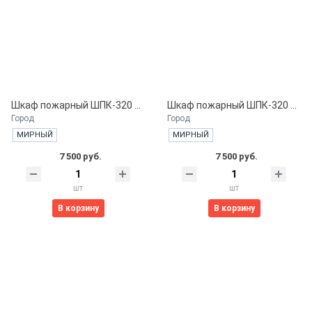
Шкаф пожарный ШПК-320 НЗБ. навесной закрытый белый
Шкаф пожарный ШПК-320 НЗК. навесной закрытый красный
Город
Город
МИРНЫЙ
МИРНЫЙ
7 500 руб.
7 500 руб.
шт
шт
В корзину
В корзину