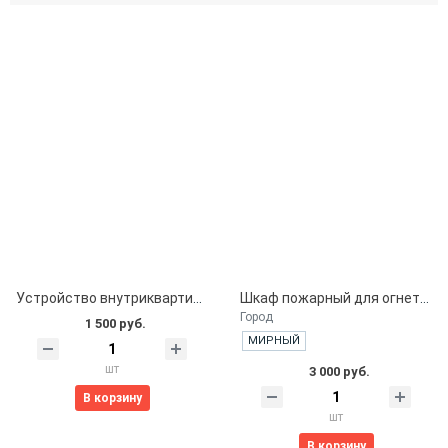
Устройство внутриквартирного пожаротушения КПК 01/2 “Пульс”
Шкаф пожарный для огнетушителя ШПО-103 НОК
Город
1 500 руб.
МИРНЫЙ
шт
3 000 руб.
В корзину
шт
В корзину