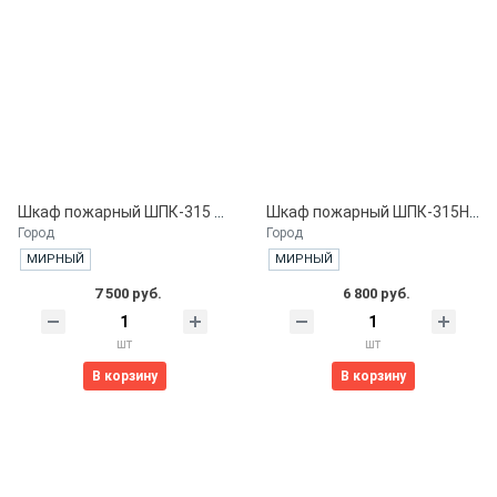
Шкаф пожарный ШПК-315 НОК. навесной открытый красный
Шкаф пожарный ШПК-315НЗК навесной, закрытый красный
Город
Город
МИРНЫЙ
МИРНЫЙ
7 500 руб.
6 800 руб.
шт
шт
В корзину
В корзину