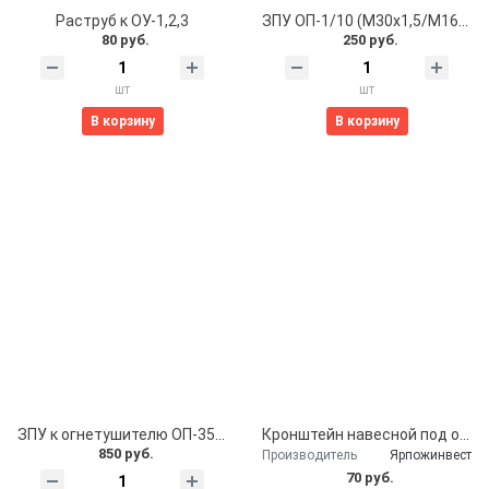
Раструб к ОУ-1,2,3
ЗПУ ОП-1/10 (М30х1,5/М16х1,5/М8х1) нажимного типа
80 руб.
250 руб.
шт
шт
В корзину
В корзину
ЗПУ к огнетушителю ОП-35,70,100
Кронштейн навесной под огнетушитель
850 руб.
Производитель
Ярпожинвест
70 руб.