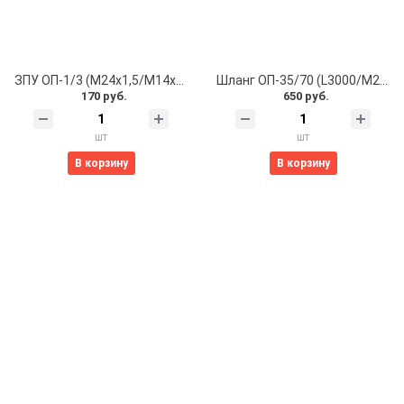
ЗПУ ОП-1/3 (М24х1,5/М14х1,5/М8х1) нажимного типа
Шланг ОП-35/70 (L3000/М27х1,5/перекр. пист.) с пружиной
170 руб.
650 руб.
шт
шт
В корзину
В корзину