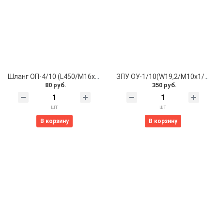
Шланг ОП-4/10 (L450/М16х1,5/распылитель)
ЗПУ ОУ-1/10(W19,2/М10х1/М16х1,5) усиленная
80 руб.
350 руб.
шт
шт
В корзину
В корзину